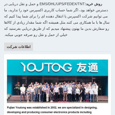
EMS/DHL/UPS/FEDEX/TNT و حمل و نقل دریایی در
اب کاربری اکسپرس خود را ندارید، ما
قال دهنده ای را برای شما پیدا کنیم که
ل هميشه اگه شما مقدار زيادي از كالاها
د ميديم که از طريق دريايي بفرستيد که
ي از حمل و نقل رو صرفه جويي ميکنه.
اطلاعات شرکت