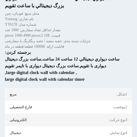
بزرگ ديجيتالي با ساعت تقويم
محل منبع: فودیان، چین
نام تجاری: Youtong
شماره مدل: YT6178
مقدار حداقل تعداد سفارش: 1000 عدد
قیمت: $2.10/pieces 1000-4999 pieces
ه بندی: جعبه سفید / جعبه رنگارنگ یا سفارشی
قابلیت ارائه: 100000 قطعه/قطعه در ماه
برجسته کردن:
ساعت ديواري ديجيتالي 12 ساعت 24 ساعت,ساعت بزرگ دیجیتال
اعت بزرگ دیجیتال دیواری با تایمر تقویم
,
large digital clock wall with calendar
large digital clock wall with calendar
مربع
فارغ التحصیلی
الکترونیکی
دیجیتال