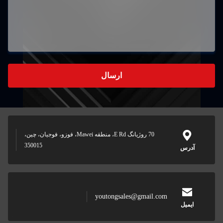
ارسال
70 روژیانگ E Rd، منطقه Mawei، فوزو، فوجیان، چین،
350015
س
youtongsales@gmail.com
ل