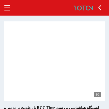
ایستگاه هواشناسی بی سیم RCC Time با رطوبت ترمومتر و