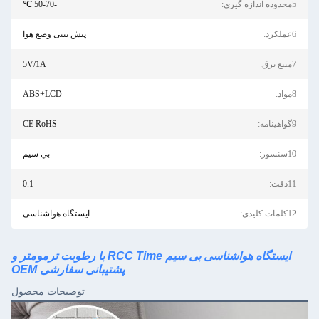
-50-70 ℃
پیش بینی وضع هوا
5V/1A
ABS+LCD
CE RoHS
بي سيم
0.1
ایستگاه هواشناسی
ایستگاه هواشناسی بی سیم RCC Time با رطوبت ترمومتر و
پشتیبانی سفارشی OEM
توضیحات محصول