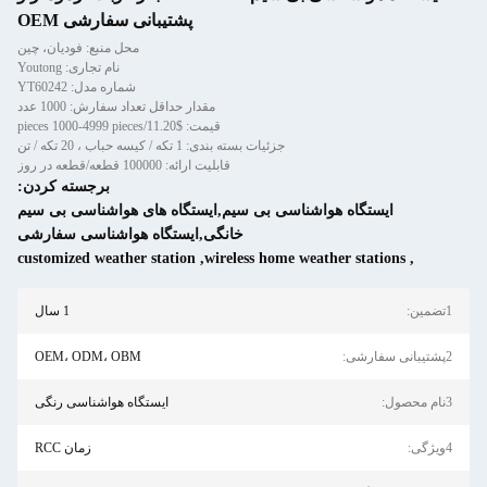
پشتیبانی سفارشی OEM
محل منبع: فودیان، چین
نام تجاری: Youtong
شماره مدل: YT60242
مقدار حداقل تعداد سفارش: 1000 عدد
قیمت: $11.20/pieces 1000-4999 pieces
جزئیات بسته بندی: 1 تکه / کیسه حباب ، 20 تکه / تن
قابلیت ارائه: 100000 قطعه/قطعه در روز
برجسته کردن:
ایستگاه هواشناسی بی سیم,ایستگاه های هواشناسی بی سیم
خانگی,ایستگاه هواشناسی سفارشی
customized weather station
,
wireless home weather stations
1 سال
OEM، ODM، OBM
ایستگاه هواشناسی رنگی
زمان RCC