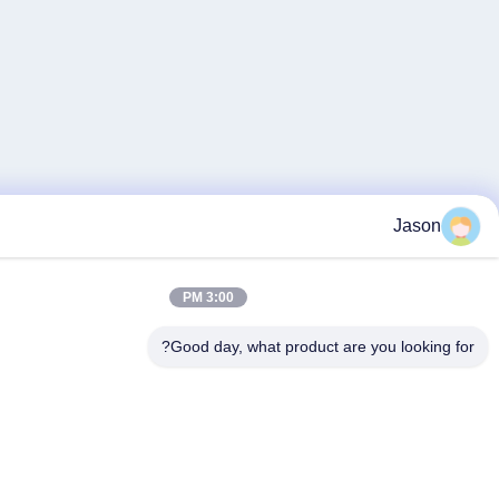
Ja
3:00 PM
Good day, what product are you loo