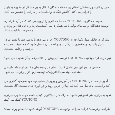
جریان کار بدون مشکل: ادغام این خدمات امکان انتقال بدون مشکل از مفهوم به بازار
را فراهم می کند، کاهش تنگه ها و اطمینان از کارایی را تضمین می کند.
محیط همکاری: YOUTONG محیط همکاری را ترویج می کند که در آن طراحان،
توسعه دهندگان و تیم های تولید با هم همکاری می کنند.منجر به راه حل های نوآورانه و
محصولات با کیفیت بالا.
سازگاری چابک: مدل یکپارچه به YOUTONG اجازه می دهد تا به سرعت با تغییرات در
بازار یا نیازهای مشتری سازگار شود و اطمینان حاصل شود که محصولات همیشه
مرتبط و رقابتی هستند.
تیم حرفه ای: موفقیت YOUTONG توسط تیم بیش از 600 حرفه ای آن هدایت می شود:
تخصص متنوع: این تیم شامل کارشناسان در زمینه های مختلف از جمله طراحی
صنعتی، مهندسی الکترونیک، توسعه نرم افزار و تولید می شود.
آموزش مستمر: YOUTONG در آموزش و پرورش مداوم تیم خود سرمایه گذاری می
کند و اطمینان حاصل می کند که آنها از آخرین روند و فن آوری های صنعت آگاه هستند.
تعهد به برتری: هر عضو تیم متعهد به ارائه کار با بالاترین کیفیت است و به شهرت برتری
YOUTONG کمک می کند.
طراحی و توسعه: فرآیند طراحی و توسعه YOUTONG گواهی تعهد آن به نوآوری است: