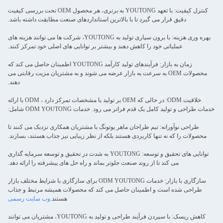
کنترل کیفیت: با تعهد YOUTONG به برتری، هر محصول OEM تحت بررسی کیفیت
دقیق قرار می گیرد تا با بالاترین استانداردهای صنعت مطابقت داشته باشد.
بهره وری هزینه: با برون سپاری تولید به YOUTONG، شرکت ها می توانند هزینه های
عملیاتی خود را کاهش دهند و بیشتر بر توانایی های اصلی خود تمرکز کنند.
زمان به بازار: فرآیندهای تولید کارآمد YOUTONG اطمینان حاصل می کند که
محصولات OEM به سرعت به بازار عرضه می شوند و به مشتریان مزیت رقابتی می
دهند.
خلاقیت ODM: در حالی که OEM بر تولید با مشخصات تمرکز دارد ، ODM با ارائه
خدمات طراحی و تولید کامل یک قدم فراتر می رود. خدمات ODM YOUTONG شامل:
طراحی نوآورانه: تیم طراحان ماهر یوتونگ با مشتریان همکاری نزدیک می کنند تا
محصولات را که نه تنها کاربردی هستند بلکه از نظر زیبایی نیز جذاب هستند، بسازند.
توانایی های تحقیق و توسعه: YOUTONG به شدت در تحقیق و توسعه سرمایه گذاری
می کند تا از روند صنعت جلوتر بماند و راه حل های پیشرفته را ارائه دهد.
سازگاری با بازار: خدمات ODM YOUTONG برای سازگاری با شرایط مختلف بازار
طراحی شده است و اطمینان حاصل می کند که محصولات همیشه مرتبط و جذاب
هستند.
وب سایت رسمی
کاهش ریسک: با سپردن فرآیند طراحی و تولید به YOUTONG، مشتریان می توانند