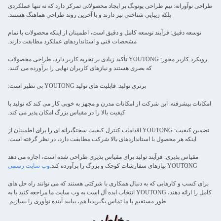
طراحی نوآورانه: تیم طراحی یوتونگ بر ایجاد محصولاتی تمرکز دارد که نه تنها عملکردی
بلکه زیبایی شناختی نیز دارند و با آخرین روند طراحی هماهنگ هستند.
توسعه دقیق: فرآیند توسعه کامل و دقیق است، اطمینان از اینکه محصولات با تمام
مشخصات فنی و استانداردهای عملکرد مطابقت دارند.
رویکرد کاربر محور: YOUTONG تأکید زیادی بر تجربه کاربر دارد، طراحی محصولات
که بصری هستند و نیازهای کاربران نهایی را برآورده می کنند.
برتری تولید: قابلیت های تولید YOUTONG بی نظیر است:
امکانات پیشرفته: این شرکت از امکانات مدرن و مجهز به خوبی کار می کند که تولید با
کیفیت بالا را در مقیاس بزرگ امکان پذیر می کند.
تضمین کیفیت: YOUTONG اقدامات کنترل کیفیت سختگیرانه ای را برای اطمینان از
اینکه هر محصول با استانداردهای بالا شرکت مطابقت دارد، در نظر گرفته است.
مقیاس پذیری: فرآیند تولید برای مقیاس پذیری طراحی شده است، اجازه می دهد
YOUTONG نیازهای سفارشات کوچک و بزرگ را برآورده کند.
وب سایت رسمی
برای کسب و کارهایی که به دنبال همکاری با شرکتی هستند که می توانند راه حل های
کامل را ارائه دهند، YOUTONG انتخاب ایده آل است.به وب سایت ما مراجعه کنید یا به
طور مستقیم با ما تماس بگیریدبا هم، بیایید آینده نوآوری را بسازیم.
مخاطب