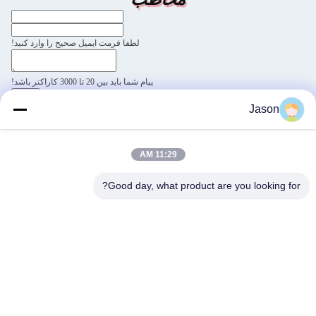
لطفا فرمت ایمیل صحیح را وارد کنید!
پیام شما باید بین 20 تا 3000 کاراکتر باشد!
ارسال
Jason
70 روژیانگ E Rd، منطقه Mawei، فوزو، فوجیان،
چین، 350015
11:29 AM
آدرس
Good day, what product are you looking for?
youtongsales@gmail.com
ایمیل
0086-591-88054335
تلفن