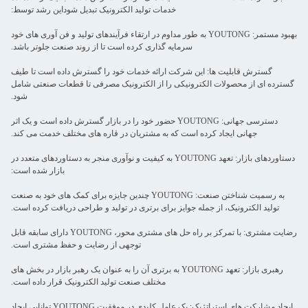
خدمات تولید الکترونیک تبدیل شوداین رشد توسط:
بهبود مستمر: YOUTONG به طور مداوم در ارتقاء فرآیندهای تولید و فن آوری های خود
سرمایه گذاری کرده است تا از روند صنعت جلوتر باشد.
گسترش قابلیت ها: این شرکت ارائه خدمات خود را گسترش داده است تا طیف
گسترده ای از محصولات الکترونیکی را از الکترونیک مصرفی تا قطعات صنعتی شامل
شود.
دسترسی جهانی: YOUTONG حضور خود را در بازار گسترش داده است و یک اثر
جهانی ایجاد کرده است که به مشتریان در قاره های مختلف خدمت می کند.
دستاوردهای بازار: تعهد YOUTONG به کیفیت و نوآوری منجر به دستاوردهای متعدد در
بازار شده است:
به رسمیت شناختن صنعت: YOUTONG چندین جایزه برای کمک های خود به صنعت
تولید الکترونیک، از جمله جوایز برای برتری در تولید و طراحی دریافت کرده است.
رضایت مشتری: با تمرکز بر راه حل های مشتری محور، YOUTONG دارای سابقه قابل
توجهی از رضایت و حفظ مشتری است.
رهبری بازار: تعهد YOUTONG به برتری آن را به عنوان یک رهبر بازار در بخش های
مختلف صنعت تولید الکترونیک قرار داده است.
ایجاد مشارکت های استراتژیک: یک عامل کلیدی در موفقیت YOUTONG توانایی ایجاد