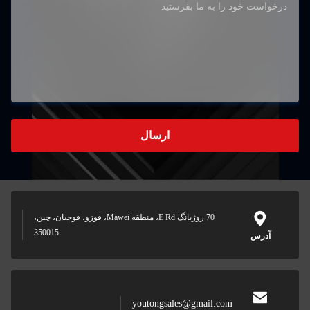
ارسال
70 روژیانگ E Rd، منطقه Mawei، فوزو، فوجیان، چین،
350015
youtongsales@gmail.com