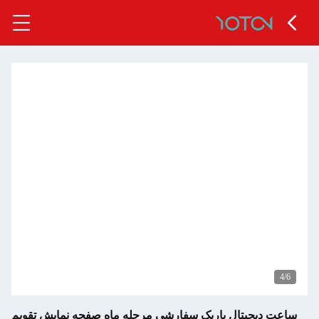
تال باریک سفارشی مرحله ماه صفحه نمایش تقویم