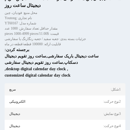
دیجیتال ساعت روز
محل منبع: فودیان، چین
نام تجاری: Youtong
شماره مدل: YT60167
مقدار حداقل تعداد سفارش: 1000 عدد
قیمت: $11.00/pieces 1000-4999 pieces
جزئیات بسته بندی: جعبه سفید / جعبه رنگارنگ یا سفارشی
قابلیت ارائه: 100000 قطعه/قطعه در ماه
برجسته کردن:
ساعت دیجیتال باریک سفارشی,ساعت روز تقویم دیجیتال
دسکتاپ,ساعت روز تقویم دیجیتال سفارشی
,
desktop digital calendar day clock
,
customized digital calendar day clock
مربع
الکترونیکی
دیجیتال
دیجیتال