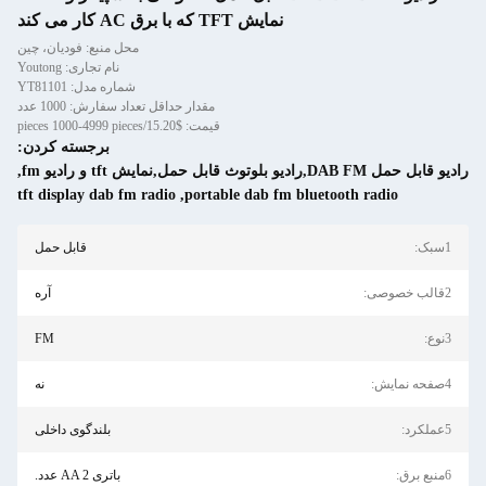
نمایش TFT که با برق AC کار می کند
محل منبع: فودیان، چین
نام تجاری: Youtong
شماره مدل: YT81101
مقدار حداقل تعداد سفارش: 1000 عدد
قیمت: $15.20/pieces 1000-4999 pieces
برجسته کردن:
رادیو قابل حمل DAB FM,رادیو بلوتوث قابل حمل,نمایش tft و رادیو fm
,
tft display dab fm radio
,
portable dab fm bluetooth radio
1سبک:
قابل حمل
2قالب خصوصی:
آره
3نوع:
FM
4صفحه نمایش:
نه
5عملکرد:
بلندگوی داخلی
6منبع برق:
باتری AA 2 عدد.