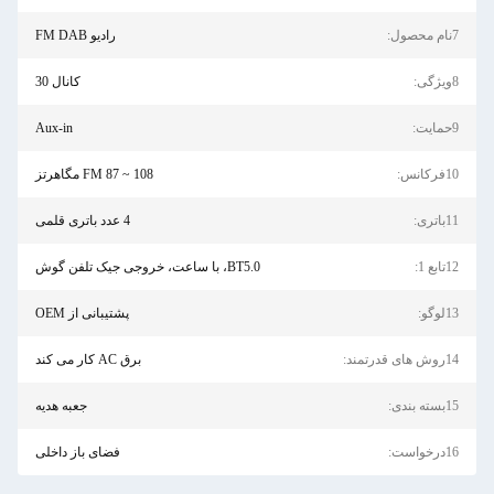
7نام محصول:
رادیو FM DAB
8ویژگی:
کانال 30
9حمایت:
Aux-in
10فرکانس:
FM 87 ~ 108 مگاهرتز
11باتری:
4 عدد باتری قلمی
12تابع 1:
BT5.0، با ساعت، خروجی جیک تلفن گوش
13لوگو:
پشتیبانی از OEM
14روش های قدرتمند:
برق AC کار می کند
15بسته بندی:
جعبه هدیه
16درخواست:
فضای باز داخلی