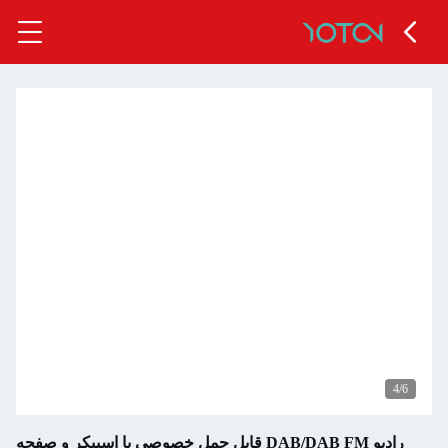
4
/6
رادیو DAB/DAB FM قابل حمل خصوصی با اسپیکر و صفحه