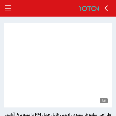
4
/6
طراحی ساده فرستنده رادیویی قابل حمل FM با منبع برق آداپتور