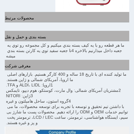
محصولات مرتبط
بسته بندی و حمل و نقل
ما هر قطعه رو با يه کيف بسته بندي ميکنيم و کل مجموعه رو توي يه 
جعبه داخل ميذارنيم بالاخره 4تا جعبه سفيد توي يه کارتن بسته بندي 
ميشه
معرفی شرکت
ما تولید کننده ای با تاریخ 18 ساله و 400 کارگر هستیم. بازارهای اصلی 
ما اروپا، آمریکای شمالی و ژاپن هستند.
1اروپا: ALDI، LIDL و TFA.
2مشتریان آمریکای شمالی: وال مارت، کوستکو، هوم دیپو، تایمکس
3ژاپن: NITORI
4گروه استون، ساحل هاميلتون و غیره
با داشتن تیم تحقیق و توسعه با تجربه برای توسعه محصولات، ما می 
توانیم خدمات OEM و ODM را ارائه دهیم. محصولات پست ما شارژ بی 
سیم، ایستگاه هواشناسی، ترمومتر، ساعت LCD / LEC، ترمومتر پخت 
و پز و غیره هستند.