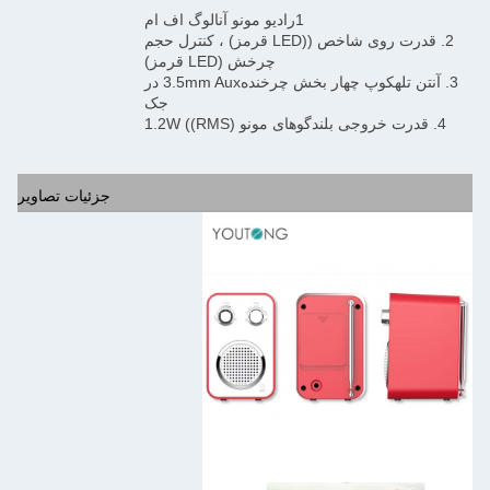
1رادیو مونو آنالوگ اف ام
2. قدرت روی شاخص ((LED قرمز) ، کنترل حجم
چرخش (LED قرمز)
3. آنتن تلهکوپ چهار بخش چرخنده3.5mm Aux در
جک
4. قدرت خروجی بلندگوهای مونو 1.2W ((RMS)
جزئیات تصاویر