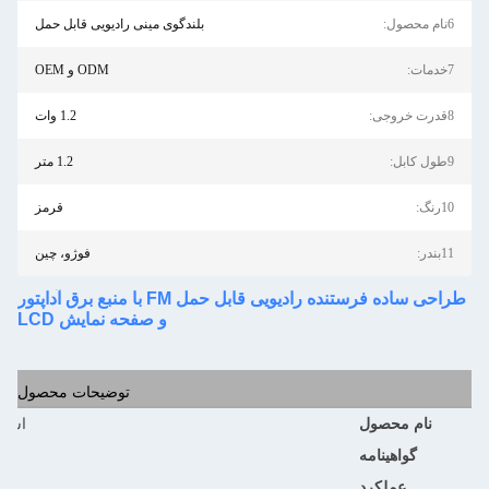
6نام محصول:
بلندگوی مینی رادیویی قابل حمل
7خدمات:
ODM و OEM
8قدرت خروجی:
1.2 وات
9طول کابل:
1.2 متر
10رنگ:
قرمز
11بندر:
فوژو، چین
طراحی ساده فرستنده رادیویی قابل حمل FM با منبع برق آداپتور
و صفحه نمایش LCD
توضیحات محصول
نام محصول
اسپیکر بی سیم
گواهینامه
عملکرد