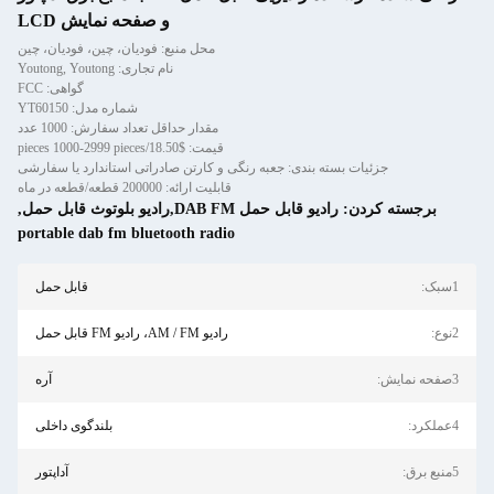
و صفحه نمایش LCD
محل منبع: فودیان، چین، فودیان، چین
نام تجاری: Youtong, Youtong
گواهی: FCC
شماره مدل: YT60150
مقدار حداقل تعداد سفارش: 1000 عدد
قیمت: $18.50/pieces 1000-2999 pieces
جزئیات بسته بندی: جعبه رنگی و کارتن صادراتی استاندارد یا سفارشی
قابلیت ارائه: 200000 قطعه/قطعه در ماه
برجسته کردن:
رادیو قابل حمل DAB FM,رادیو بلوتوث قابل حمل
,
portable dab fm bluetooth radio
1سبک:
قابل حمل
2نوع:
رادیو AM / FM، رادیو FM قابل حمل
3صفحه نمایش:
آره
4عملکرد:
بلندگوی داخلی
5منبع برق:
آداپتور